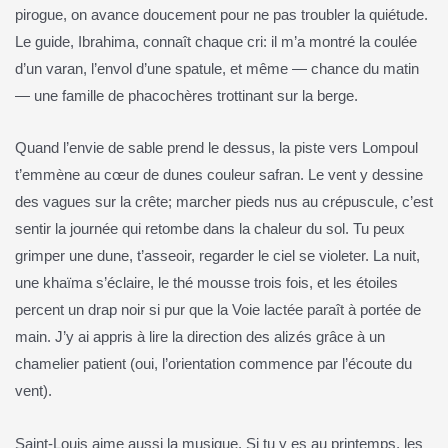
pirogue, on avance doucement pour ne pas troubler la quiétude.
Le guide, Ibrahima, connaît chaque cri: il m’a montré la coulée
d’un varan, l’envol d’une spatule, et même — chance du matin
— une famille de phacochères trottinant sur la berge.
Quand l’envie de sable prend le dessus, la piste vers Lompoul
t’emmène au cœur de dunes couleur safran. Le vent y dessine
des vagues sur la crête; marcher pieds nus au crépuscule, c’est
sentir la journée qui retombe dans la chaleur du sol. Tu peux
grimper une dune, t’asseoir, regarder le ciel se violeter. La nuit,
une khaïma s’éclaire, le thé mousse trois fois, et les étoiles
percent un drap noir si pur que la Voie lactée paraît à portée de
main. J’y ai appris à lire la direction des alizés grâce à un
chamelier patient (oui, l’orientation commence par l’écoute du
vent).
Saint‑Louis aime aussi la musique. Si tu y es au printemps, les