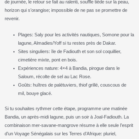
de journée, le retour se fait au ralenti, souffle tiède sur la peau,
horizon qui s’orangise; impossible de ne pas se promettre de
revenir.
Plages: Saly pour les activités nautiques, Somone pour la
lagune, Almadies/Yoff si tu restes près de Dakar.
Sites singuliers: île de Fadiouth et son sol coquillier,
cimetière mixte, pont en bois.
Expériences nature: 4×4 à Bandia, pirogue dans le
Saloum, récolte de sel au Lac Rose.
Goûts: huîtres de palétuviers, thiof grillé, couscous de
mil, bouye glacé.
Si tu souhaites rythmer cette étape, programme une matinée
Bandia, un après‑midi lagune, puis un soir à Joal‑Fadiouth. La
combinaison mer‑savane‑mangrove résume à elle seule l’esprit
d’un Voyage Sénégalais sur les Terres d’Afrique: pluriel,