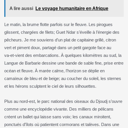
A lire aussi
Le voyage humanitaire en Afrique
Le matin, la brume flotte parfois sur le fleuve. Les pirogues
glissent, chargées de filets; Guet Ndar s’éveille à l’énergie des
pêcheurs. Je me souviens d’un plat de capitaine grillé, citron
vert et piment doux, partagé dans un petit gargote face au
va‑et‑vient des embarcations. À quelques kilomètres au sud, la
Langue de Barbarie dessine une bande de sable fine, prise entre
océan et fleuve. À marée calme, l’horizon se déplie en
camaïeux de bleu et de beige; au coucher du soleil, les sternes
et les hérons sculptent le ciel de leurs silhouettes.
Plus au nord‑est, le parc national des oiseaux du Djoudj s’ouvre
comme une encyclopédie vivante. Des milliers de pélicans
créent un ballet qui laisse sans voix; les canaux miroitent,
ponctués d’îlots où patientent cormorans et talèves. Dans une