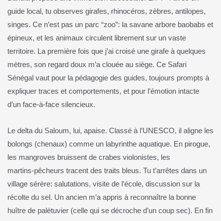
guide local, tu observes girafes, rhinocéros, zèbres, antilopes,
singes. Ce n’est pas un parc “zoo”: la savane arbore baobabs et
épineux, et les animaux circulent librement sur un vaste
territoire. La première fois que j’ai croisé une girafe à quelques
mètres, son regard doux m’a clouée au siège. Ce Safari
Sénégal vaut pour la pédagogie des guides, toujours prompts à
expliquer traces et comportements, et pour l’émotion intacte
d’un face‑à‑face silencieux.
Le delta du Saloum, lui, apaise. Classé à l’UNESCO, il aligne les
bolongs (chenaux) comme un labyrinthe aquatique. En pirogue,
les mangroves bruissent de crabes violonistes, les
martins‑pêcheurs tracent des traits bleus. Tu t’arrêtes dans un
village sérère: salutations, visite de l’école, discussion sur la
récolte du sel. Un ancien m’a appris à reconnaître la bonne
huître de palétuvier (celle qui se décroche d’un coup sec). En fin