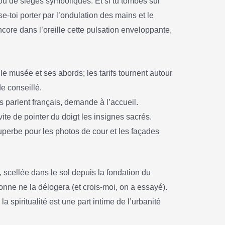
es ou de sièges symboliques. Et si tu tombes sur
e-toi porter par l’ondulation des mains et le
core dans l’oreille cette pulsation enveloppante,
 le musée et ses abords; les tarifs tournent autour
e conseillé.
 parlent français, demande à l’accueil.
te de pointer du doigt les insignes sacrés.
 superbe pour les photos de cour et les façades
 scellée dans le sol depuis la fondation du
onne ne la délogera (et crois-moi, on a essayé).
a spiritualité est une part intime de l’urbanité