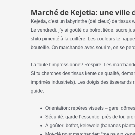
Marché de Kejetia: une ville d
Kejetia, c’est un labyrinthe (délicieux) de tissus
Le vendredi, j’y ai goûté du bofrot tiède, sucré ju
shito pimenté à la cuillère. Les couleurs te happe
bouteille. On marchande avec sourire, on se perd 
La foule t’impressionne? Respire. Les marchande
Si tu cherches des tissus kente de qualité, dema
imprimés industriels). Les doigts des tisserands 
guide.
Orientation: repères visuels – gare, dômes m
Sécurité: garde l’essentiel près de toi; p
À goûter: bofrot, kelewele (bananes planta
Mot-clé pour marchander: “me pa wo kyɛw” (s