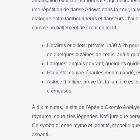
autorisation explicite, surtout s’il s’agit de trôn
une répétition de danse Adowa dans la cour, laiss
dialogue entre tambourineurs et danseurs. J’ai en
comme un battement de cœur collectif.
Horaires et billets: prévois 1h30 à 2h pour
de quelques dizaines de cedis, audio-guid
Langues: anglais courant; quelques guides
Étiquette: couvre-épaules recommandé; évi
Astuce d’initiée: arrive tôt, la lumière est
crémeuses.
À dix minutes, le site de l’épée d’Okomfo Anokye,
royaume, nourrit les légendes. Kofi jure que pers
Ce symbole, entre mythe et identité, rappelle que l
ashanti.