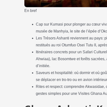
En bref
Cap sur Kumasi pour plonger au cœur vivan
musée de Manhyia, le site de l’épée d’Oko
Les Trésors Ashanti reviennent au pays: p
restitués au roi Otumfuo Osei Tutu II, apr
Itinéraires concrets pour un Safari Cultur
Ahwiaa), lac Bosomtwe et forêts sacrées, a
d’initiée.
Saveurs et hospitalité: où dormir et où go
se déplacer en tro-tro ou en avion intérieu
Rites et respect: comprendre Akwasidae, 
gestes simples pour une Visites Ghana Au