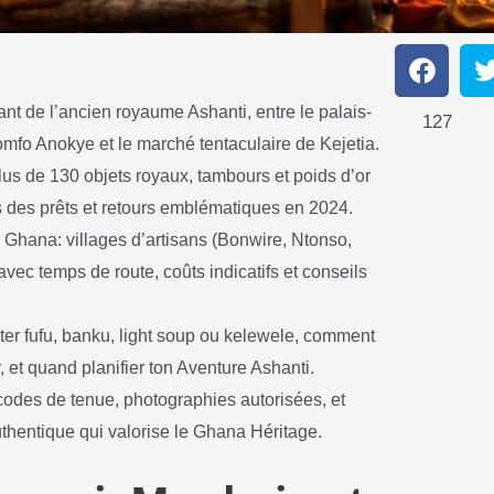
S
S
h
h
a
a
t de l’ancien royaume Ashanti, entre le palais-
127
r
r
mfo Anokye et le marché tentaculaire de Kejetia.
e
e
o
o
lus de 130 objets royaux, tambours et poids d’or
n
n
ès des prêts et retours emblématiques en 2024.
f
t
a
el Ghana: villages d’artisans (Bonwire, Ntonso,
c
i
vec temps de route, coûts indicatifs et conseils
e
t
b
t
o
e
ûter fufu, banku, light soup ou kelewele, comment
o
r
k
r, et quand planifier ton Aventure Ashanti.
codes de tenue, photographies autorisées, et
thentique qui valorise le Ghana Héritage.