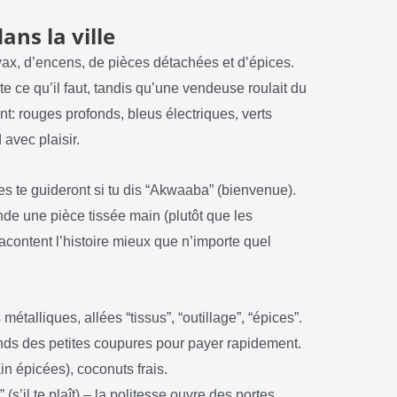
ans la ville
 wax, d’encens, de pièces détachées et d’épices.
ste ce qu’il faut, tandis qu’une vendeuse roulait du
nt: rouges profonds, bleus électriques, verts
avec plaisir.
s te guideront si tu dis “Akwaaba” (bienvenue).
nde une pièce tissée main (plutôt que les
racontent l’histoire mieux que n’importe quel
étalliques, allées “tissus”, “outillage”, “épices”.
rends des petites coupures pour payer rapidement.
in épicées), coconuts frais.
’il te plaît) – la politesse ouvre des portes.