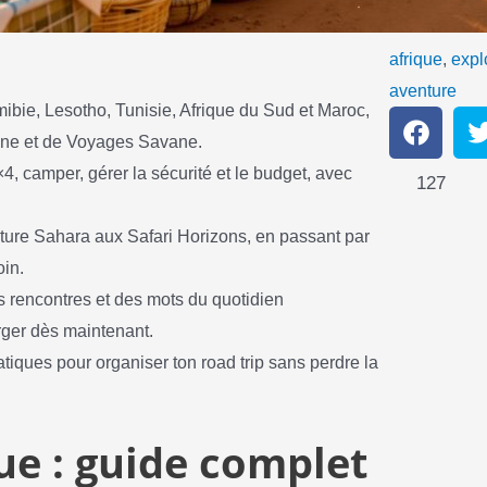
afrique
,
expl
aventure
ibie, Lesotho, Tunisie, Afrique du Sud et Maroc,
S
S
h
h
ine et de Voyages Savane.
a
a
, camper, gérer la sécurité et le budget, avec
127
r
r
e
e
o
o
nture Sahara aux Safari Horizons, en passant par
n
n
oin.
f
t
a
s rencontres et des mots du quotidien
c
i
ger dès maintenant.
e
t
b
t
ratiques pour organiser ton road trip sans perdre la
o
e
o
r
k
ue : guide complet