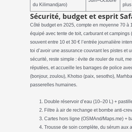
Juin–Octobre
du Kilimandjaro)
plus
Sécurité, budget et esprit Sa
Côté budget en 2025, compte en moyenne 70 à 12
équipé avec tente de toit, carburant et campings (
souvent entre 10 et 30 € l’entrée journalière inte
toi d’avoir une assurance couvrant les pistes et 
sécurité, reste simple : évite de rouler de nuit, me
réputées, et accueille les barrages de police av
(bonjour, zoulou), Khotso (paix, sesotho), Marhb
passerelles humaines.
Double réservoir d’eau (10–20 L) + pastille
Filtre à air de rechange et bombe anti-cre
Cartes hors ligne (OSMAnd/Maps.me) + bali
Trousse de soin complète, du sérum aux a