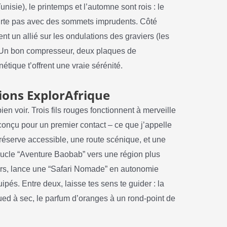
nisie), le printemps et l’automne sont rois : le
lirte pas avec des sommets imprudents. Côté
nt un allié sur les ondulations des graviers (les
. Un bon compresseur, deux plaques de
ique t’offrent une vraie sérénité.
tions ExplorAfrique
ien voir. Trois fils rouges fonctionnent à merveille
 conçu pour un premier contact – ce que j’appelle
e réserve accessible, une route scénique, et une
 boucle “Aventure Baobab” vers une région plus
jours, lance une “Safari Nomade” en autonomie
pés. Entre deux, laisse tes sens te guider : la
ued à sec, le parfum d’oranges à un rond-point de