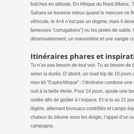
fraîches en altitude. En Afrique du Nord (Maroc, Tu
Sahara se traverse mieux quand le mercure ne f
véhicule, le 4×4 n’est pas un dogme, mais il devie
fameuses “corrugations”) ou les pistes de sable
désensablement, un manomètre et une sangle cinét
Itinéraires phares et inspira
Tu n’as pas besoin de tout voir. Tu as besoin de b
selon la durée. D’abord, un road trip de 10 jours
mon kit “ExplorAfrique” : l’itinéraire combine un
nuit à la belle étoile. Pour 14 jours, ajoute une
isolée afin de goûter à l’espace. Et si tu as 21 
légère, alternant bivouacs contrôlés et camps équi
chaleur du bitume sous les doigts, l’appel d’un o
campagne.