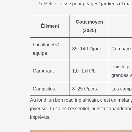
Petite caisse pour péages/gardiens et marc
Coût moyen
Élément
(2025)
Location 4×4
85–140 €/jour
Compare l
équipé
Fais le p
Carburant
1,0–1,6 €/L
grandes v
Campsites
8–25 €/pers.
Les camps
Au fond, un bon road trip africain, c’est un méla
joyeuse. Tu cales l’essentiel, puis tu t’abandonn
imprévus.