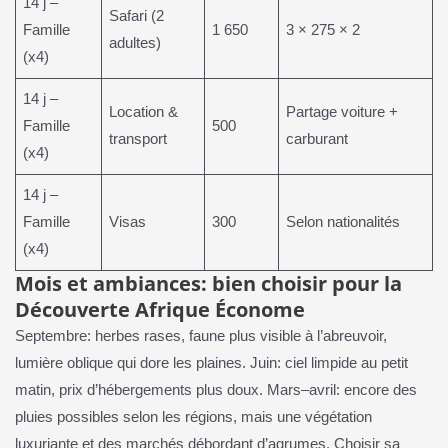
14 j –
Safari (2
Famille
1 650
3 × 275 × 2
adultes)
(x4)
14 j –
Location &
Partage voiture +
Famille
500
transport
carburant
(x4)
14 j –
Famille
Visas
300
Selon nationalités
(x4)
Mois et ambiances: bien choisir pour la
Découverte Afrique Économe
Septembre: herbes rases, faune plus visible à l’abreuvoir,
lumière oblique qui dore les plaines. Juin: ciel limpide au petit
matin, prix d’hébergements plus doux. Mars–avril: encore des
pluies possibles selon les régions, mais une végétation
luxuriante et des marchés débordant d’agrumes. Choisir sa