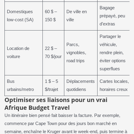
Bagage
Domestiques
60 $ –
De ville en
prépayé, peu
low-cost (SA)
150 $
ville
d’extras
Partager le
Parcs,
véhicule,
Location de
22 $ –
vignobles,
rendre plein,
voiture
70 $/jour
road trips
éviter options
superflues
Bus
1 $ – 5
Déplacements
Cartes locales,
urbains/metro
$/trajet
quotidiens
horaires creux
Optimiser ses liaisons pour un vrai
Afrique Budget Travel
Un itinéraire bien pensé fait baisser la facture. Par exemple,
commence par Cape Town pour des jours bon marché en
semaine, enchaîne le Kruger avant le week-end, puis termine à