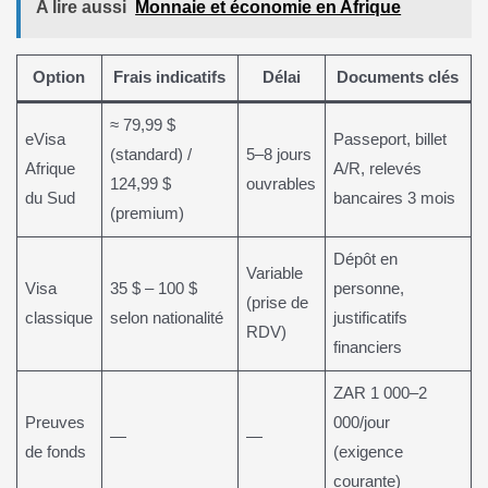
A lire aussi
Monnaie et économie en Afrique
Option
Frais indicatifs
Délai
Documents clés
≈ 79,99 $
eVisa
Passeport, billet
(standard) /
5–8 jours
Afrique
A/R, relevés
124,99 $
ouvrables
du Sud
bancaires 3 mois
(premium)
Dépôt en
Variable
Visa
35 $ – 100 $
personne,
(prise de
classique
selon nationalité
justificatifs
RDV)
financiers
ZAR 1 000–2
Preuves
000/jour
—
—
de fonds
(exigence
courante)