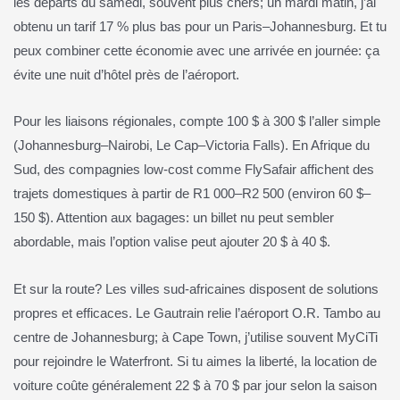
les départs du samedi, souvent plus chers; un mardi matin, j’ai
obtenu un tarif 17 % plus bas pour un Paris–Johannesburg. Et tu
peux combiner cette économie avec une arrivée en journée: ça
évite une nuit d’hôtel près de l’aéroport.
Pour les liaisons régionales, compte 100 $ à 300 $ l’aller simple
(Johannesburg–Nairobi, Le Cap–Victoria Falls). En Afrique du
Sud, des compagnies low-cost comme FlySafair affichent des
trajets domestiques à partir de R1 000–R2 500 (environ 60 $–
150 $). Attention aux bagages: un billet nu peut sembler
abordable, mais l’option valise peut ajouter 20 $ à 40 $.
Et sur la route? Les villes sud-africaines disposent de solutions
propres et efficaces. Le Gautrain relie l’aéroport O.R. Tambo au
centre de Johannesburg; à Cape Town, j’utilise souvent MyCiTi
pour rejoindre le Waterfront. Si tu aimes la liberté, la location de
voiture coûte généralement 22 $ à 70 $ par jour selon la saison