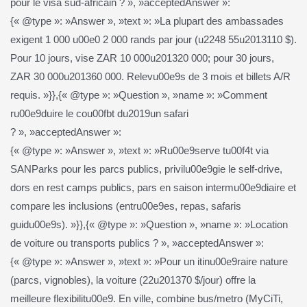
pour le visa sud-africain ? », »acceptedAnswer »:
{« @type »: »Answer », »text »: »La plupart des ambassades
exigent 1 000 u00e0 2 000 rands par jour (u2248 55u2013110 $).
Pour 10 jours, vise ZAR 10 000u201320 000; pour 30 jours,
ZAR 30 000u201360 000. Relevu00e9s de 3 mois et billets A/R
requis. »}},{« @type »: »Question », »name »: »Comment
ru00e9duire le cou00fbt du2019un safari
? », »acceptedAnswer »:
{« @type »: »Answer », »text »: »Ru00e9serve tu00f4t via
SANParks pour les parcs publics, privilu00e9gie le self-drive,
dors en rest camps publics, pars en saison intermu00e9diaire et
compare les inclusions (entru00e9es, repas, safaris
guidu00e9s). »}},{« @type »: »Question », »name »: »Location
de voiture ou transports publics ? », »acceptedAnswer »:
{« @type »: »Answer », »text »: »Pour un itinu00e9raire nature
(parcs, vignobles), la voiture (22u201370 $/jour) offre la
meilleure flexibilitu00e9. En ville, combine bus/metro (MyCiTi,