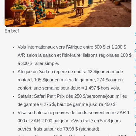
En bref
Vols internationaux vers l’Afrique entre 600 $ et 1 200 $
A/R selon la saison et l’itinéraire; liaisons régionales 100 $
à 300 $ l’aller simple.
Afrique du Sud en repère de coûts: 42 $/jour en mode
routard, 105 $/jour en milieu de gamme, 274 $/jour en
confort; une semaine pour deux ≈ 1 497 $ hors vols.
Safaris: Safari Petit Prix dès 250 $/personne/jour, milieu
de gamme ≈ 275 $, haut de gamme jusqu’à 450 $.
Visa sud-africain: preuves de fonds souvent entre ZAR 1
000 et ZAR 2 000 par jour; eVisa traité en 5 à 8 jours
ouvrés, frais autour de 79,99 $ (standard).
r