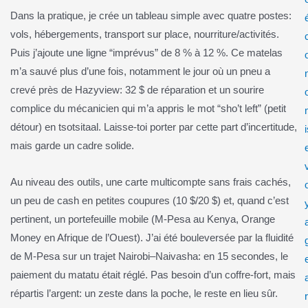
Dans la pratique, je crée un tableau simple avec quatre postes:
vols, hébergements, transport sur place, nourriture/activités.
Puis j’ajoute une ligne “imprévus” de 8 % à 12 %. Ce matelas
m’a sauvé plus d’une fois, notamment le jour où un pneu a
crevé près de Hazyview: 32 $ de réparation et un sourire
complice du mécanicien qui m’a appris le mot “sho’t left” (petit
détour) en tsotsitaal. Laisse-toi porter par cette part d’incertitude,
mais garde un cadre solide.
Au niveau des outils, une carte multicompte sans frais cachés,
un peu de cash en petites coupures (10 $/20 $) et, quand c’est
pertinent, un portefeuille mobile (M-Pesa au Kenya, Orange
Money en Afrique de l’Ouest). J’ai été bouleversée par la fluidité
de M-Pesa sur un trajet Nairobi–Naivasha: en 15 secondes, le
paiement du matatu était réglé. Pas besoin d’un coffre-fort, mais
répartis l’argent: un zeste dans la poche, le reste en lieu sûr.
r