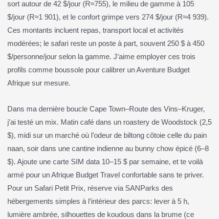
sort autour de 42 $/jour (R≈755), le milieu de gamme à 105
$/jour (R≈1 901), et le confort grimpe vers 274 $/jour (R≈4 939).
Ces montants incluent repas, transport local et activités
modérées; le safari reste un poste à part, souvent 250 $ à 450
$/personne/jour selon la gamme. J’aime employer ces trois
profils comme boussole pour calibrer un Aventure Budget
Afrique sur mesure.
Dans ma dernière boucle Cape Town–Route des Vins–Kruger,
j’ai testé un mix. Matin café dans un roastery de Woodstock (2,5
$), midi sur un marché où l’odeur de biltong côtoie celle du pain
naan, soir dans une cantine indienne au bunny chow épicé (6–8
$). Ajoute une carte SIM data 10–15 $ par semaine, et te voilà
armé pour un Afrique Budget Travel confortable sans te priver.
Pour un Safari Petit Prix, réserve via SANParks des
hébergements simples à l’intérieur des parcs: lever à 5 h,
lumière ambrée, silhouettes de koudous dans la brume (ce