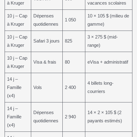
à Kruger
vacances scolaires
10 j – Cap
Dépenses
10 × 105 $ (milieu de
1 050
à Kruger
quotidiennes
gamme)
10 j – Cap
3 × 275 $ (mid-
Safari 3 jours
825
à Kruger
range)
10 j – Cap
Visa & frais
80
eVisa + administratif
à Kruger
14 j –
4 billets long-
Famille
Vols
2 400
courriers
(x4)
14 j –
Dépenses
14 × 2 × 105 $ (2
Famille
2 940
quotidiennes
payants estimés)
(x4)