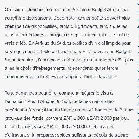
Question calendrier, le cœur d’un Aventure Budget Afrique bat
au rythme des saisons. Décembre–janvier coûte souvent plus
cher (peu de disponibilités, tarifs qui grimpent), tandis que les
f
mois intermédiaires – mai/juin et septembre/octobre – sont de
vrais alliés. En Afrique du Sud, tu profites d’un ciel limpide pour
le Kruger, sans la foule de fin d’année. Et si tu vises un Budget
Safari Aventure, l’anticipation est reine: plus tu réserves tôt, plus
tu as le choix d’hébergements indépendants qui te feront
économiser jusqu’à 30 % par rapport à l’hôtel classique.
Tu te demandes peut-être: comment intégrer le visa à
l’équation? Pour l’Afrique du Sud, certaines nationalités
accèdent à l’eVisa; il faudra fournir un relevé bancaire de 3 mois
prouvant des fonds, souvent ZAR 1 000 à ZAR 2 000 par jour.
Pour 10 jours, vise ZAR 10 000 à 20 000. Cela n’a rien
d’effrayant si tu prépares: soldes suffisants, dépôts de salaire
r