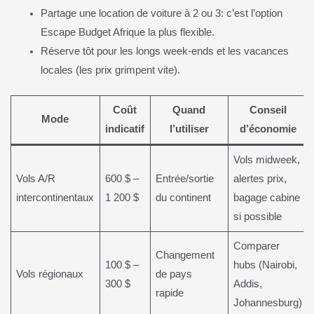
Partage une location de voiture à 2 ou 3: c’est l’option
Escape Budget Afrique la plus flexible.
Réserve tôt pour les longs week-ends et les vacances
locales (les prix grimpent vite).
Coût
Quand
Conseil
Mode
indicatif
l’utiliser
d’économie
Vols midweek,
Vols A/R
600 $ –
Entrée/sortie
alertes prix,
intercontinentaux
1 200 $
du continent
bagage cabine
si possible
Comparer
Changement
100 $ –
hubs (Nairobi,
Vols régionaux
de pays
300 $
Addis,
rapide
Johannesburg)