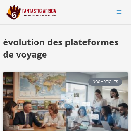
Aller
MAI
au
MEN
contenu
évolution des plateformes
de voyage
NOS ARTICLES